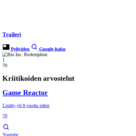
Traileri
Pelivideo
Google-haku
1
70
Kriitikoiden arvostelut
Game Reactor
Lisätty yli 8 vuotta sitten
70
Youtube