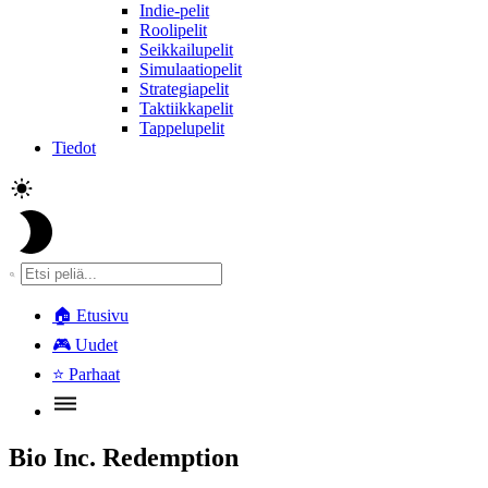
Indie-pelit
Roolipelit
Seikkailupelit
Simulaatiopelit
Strategiapelit
Taktiikkapelit
Tappelupelit
Tiedot
🏠
Etusivu
🎮
Uudet
⭐
Parhaat
Bio Inc. Redemption