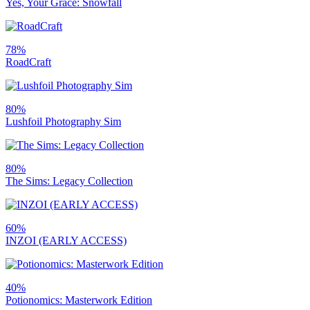
Yes, Your Grace: Snowfall
78%
RoadCraft
80%
Lushfoil Photography Sim
80%
The Sims: Legacy Collection
60%
INZOI (EARLY ACCESS)
40%
Potionomics: Masterwork Edition