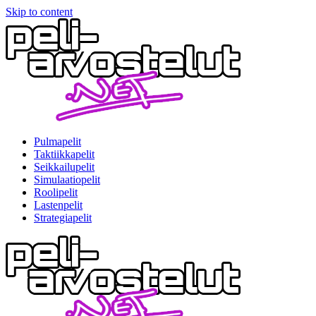
Skip to content
Pulmapelit
Taktiikkapelit
Seikkailupelit
Simulaatiopelit
Roolipelit
Lastenpelit
Strategiapelit