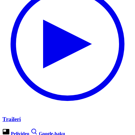
Traileri
Pelivideo
Google-haku