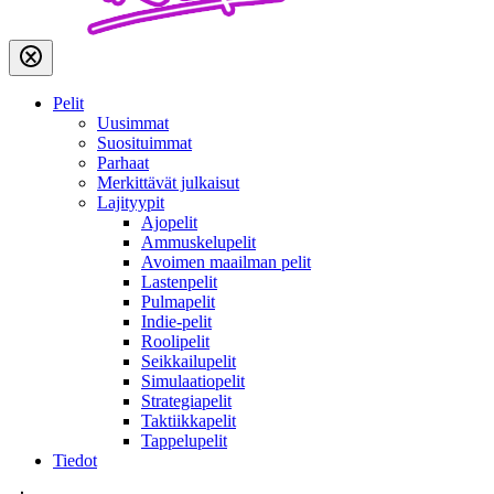
Pelit
Uusimmat
Suosituimmat
Parhaat
Merkittävät julkaisut
Lajityypit
Ajopelit
Ammuskelupelit
Avoimen maailman pelit
Lastenpelit
Pulmapelit
Indie-pelit
Roolipelit
Seikkailupelit
Simulaatiopelit
Strategiapelit
Taktiikkapelit
Tappelupelit
Tiedot