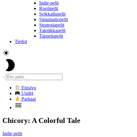
Indie-pelit
Roolipelit
Seikkailupelit
Simulaatiopelit
Strategiapelit
Taktiikkapelit
Tappelupelit
Tiedot
Etusivu
Uudet
Parhaat
Chicory: A Colorful Tale
Indie-pelit