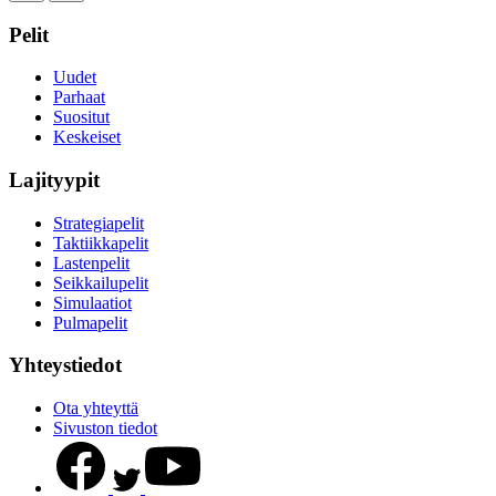
Pelit
Uudet
Parhaat
Suositut
Keskeiset
Lajityypit
Strategiapelit
Taktiikkapelit
Lastenpelit
Seikkailupelit
Simulaatiot
Pulmapelit
Yhteystiedot
Ota yhteyttä
Sivuston tiedot