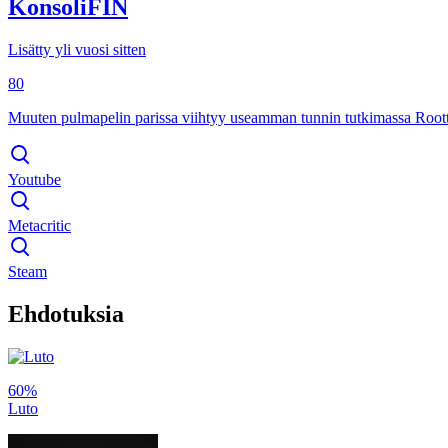
KonsoliFIN
Lisätty yli vuosi sitten
80
Muuten pulmapelin parissa viihtyy useamman tunnin tutkimassa Roottree
Youtube
Metacritic
Steam
Ehdotuksia
60%
Luto