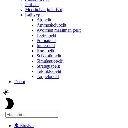
Parhaat
Merkittävät julkaisut
Lajityypit
Ajopelit
Ammuskelupelit
Avoimen maailman pelit
Lastenpelit
Pulmapelit
Indie-pelit
Roolipelit
Seikkailupelit
Simulaatiopelit
Strategiapelit
Taktiikkapelit
Tappelupelit
Tiedot
🏠
Etusivu