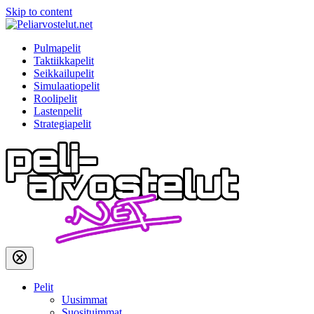
Skip to content
Pulmapelit
Taktiikkapelit
Seikkailupelit
Simulaatiopelit
Roolipelit
Lastenpelit
Strategiapelit
Pelit
Uusimmat
Suosituimmat