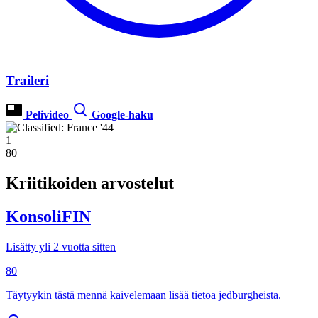
Traileri
Pelivideo
Google-haku
1
80
Kriitikoiden arvostelut
KonsoliFIN
Lisätty yli 2 vuotta sitten
80
Täytyykin tästä mennä kaivelemaan lisää tietoa jedburgheista.