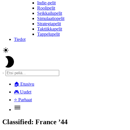
Indie-pelit
Roolipelit
Seikkailupelit
Simulaatiopelit
Strategiapelit
Taktiikkapelit
Tappelupelit
Tiedot
🏠
Etusivu
🎮
Uudet
⭐
Parhaat
Classified: France ’44