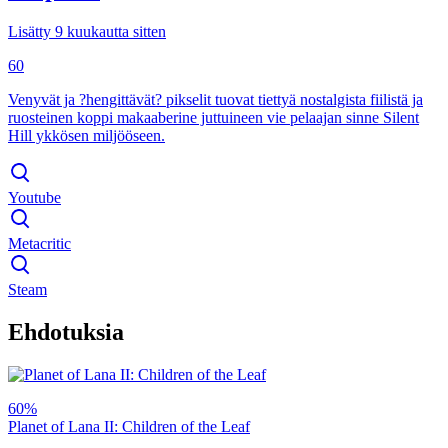
Lisätty 9 kuukautta sitten
60
Venyvät ja ?hengittävät? pikselit tuovat tiettyä nostalgista fiilistä ja
ruosteinen koppi makaaberine juttuineen vie pelaajan sinne Silent
Hill ykkösen miljööseen.
Youtube
Metacritic
Steam
Ehdotuksia
60%
Planet of Lana II: Children of the Leaf