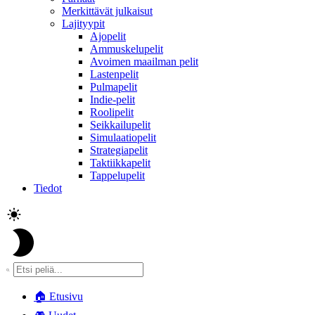
Merkittävät julkaisut
Lajityypit
Ajopelit
Ammuskelupelit
Avoimen maailman pelit
Lastenpelit
Pulmapelit
Indie-pelit
Roolipelit
Seikkailupelit
Simulaatiopelit
Strategiapelit
Taktiikkapelit
Tappelupelit
Tiedot
🏠
Etusivu