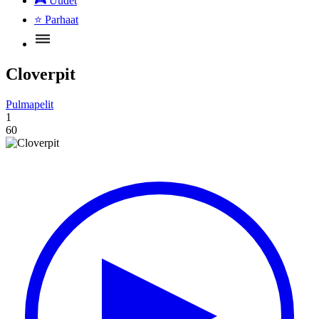
🎮
Uudet
⭐
Parhaat
Cloverpit
Pulmapelit
1
60