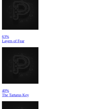
63%
Layers of Fear
40%
The Tartarus Key