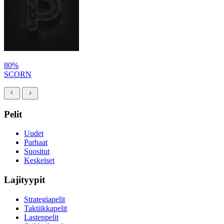
80%
SCORN
Pelit
Uudet
Parhaat
Suositut
Keskeiset
Lajityypit
Strategiapelit
Taktiikkapelit
Lastenpelit