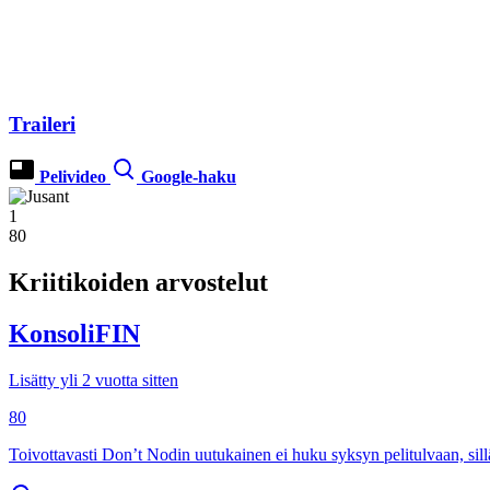
Traileri
Pelivideo
Google-haku
1
80
Kriitikoiden arvostelut
KonsoliFIN
Lisätty yli 2 vuotta sitten
80
Toivottavasti Don’t Nodin uutukainen ei huku syksyn pelitulvaan, sillä 