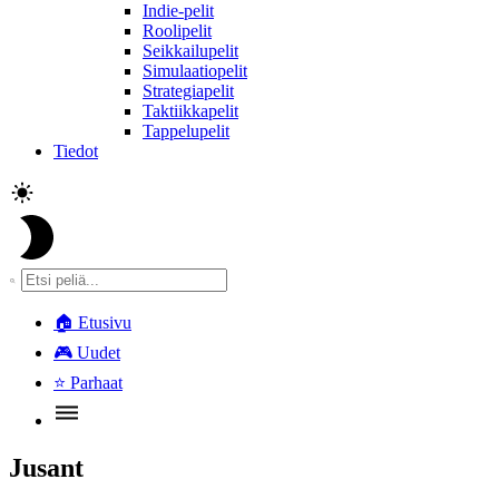
Indie-pelit
Roolipelit
Seikkailupelit
Simulaatiopelit
Strategiapelit
Taktiikkapelit
Tappelupelit
Tiedot
🏠
Etusivu
🎮
Uudet
⭐
Parhaat
Jusant