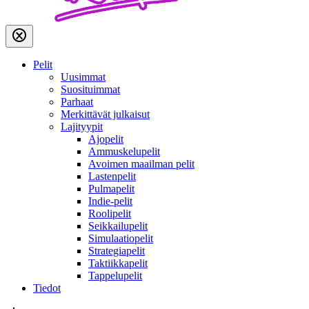
Pelit
Uusimmat
Suosituimmat
Parhaat
Merkittävät julkaisut
Lajityypit
Ajopelit
Ammuskelupelit
Avoimen maailman pelit
Lastenpelit
Pulmapelit
Indie-pelit
Roolipelit
Seikkailupelit
Simulaatiopelit
Strategiapelit
Taktiikkapelit
Tappelupelit
Tiedot