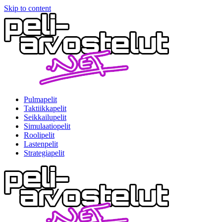
Skip to content
Pulmapelit
Taktiikkapelit
Seikkailupelit
Simulaatiopelit
Roolipelit
Lastenpelit
Strategiapelit