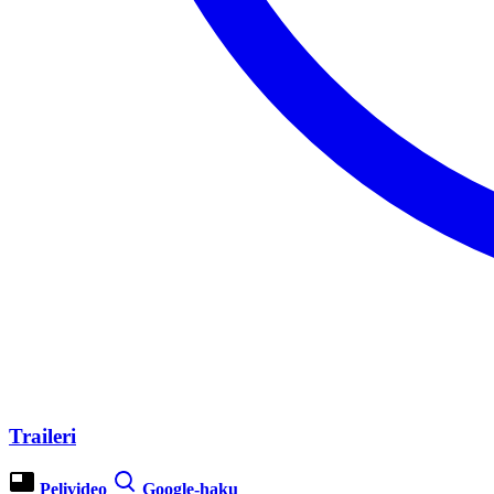
Traileri
Pelivideo
Google-haku