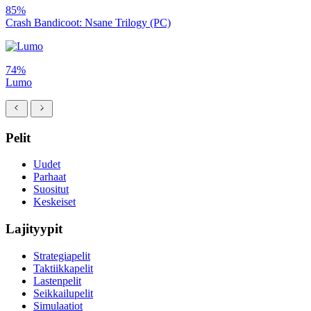
85%
Crash Bandicoot: Nsane Trilogy (PC)
74%
Lumo
Pelit
Uudet
Parhaat
Suositut
Keskeiset
Lajityypit
Strategiapelit
Taktiikkapelit
Lastenpelit
Seikkailupelit
Simulaatiot