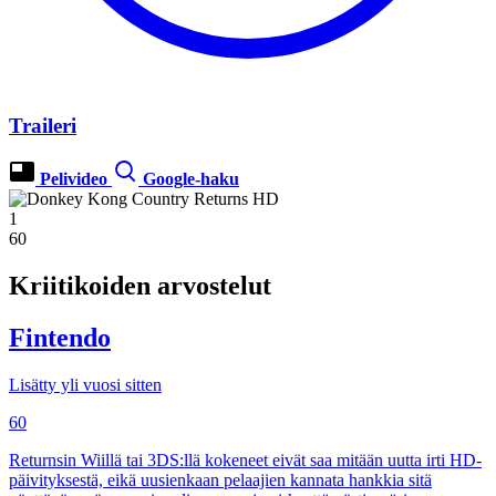
Traileri
Pelivideo
Google-haku
1
60
Kriitikoiden arvostelut
Fintendo
Lisätty yli vuosi sitten
60
Returnsin Wiillä tai 3DS:llä kokeneet eivät saa mitään uutta irti HD-
päivityksestä, eikä uusienkaan pelaajien kannata hankkia sitä