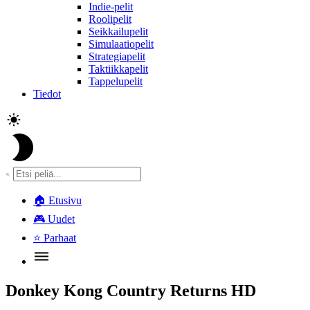
Indie-pelit
Roolipelit
Seikkailupelit
Simulaatiopelit
Strategiapelit
Taktiikkapelit
Tappelupelit
Tiedot
🏠
Etusivu
🎮
Uudet
⭐
Parhaat
Donkey Kong Country Returns HD