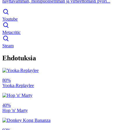
näyttävämmän, monipuolisemman ja virheettömästi pyöri...
Youtube
Metacritic
Steam
Ehdotuksia
80%
Yooka-Replaylee
40%
Hop 'n' Marty