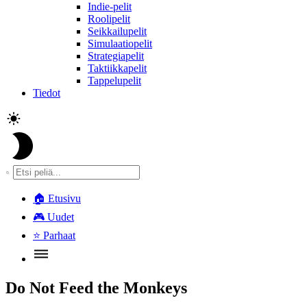
Indie-pelit
Roolipelit
Seikkailupelit
Simulaatiopelit
Strategiapelit
Taktiikkapelit
Tappelupelit
Tiedot
🏠
Etusivu
🎮
Uudet
⭐
Parhaat
Do Not Feed the Monkeys