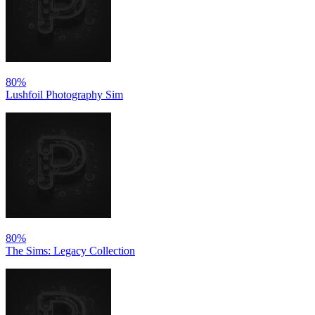
80%
Lushfoil Photography Sim
80%
The Sims: Legacy Collection