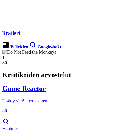
Traileri
Pelivideo
Google-haku
1
80
Kriitikoiden arvostelut
Game Reactor
Lisätty yli 6 vuotta sitten
80
Youtube