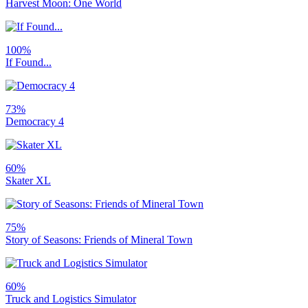
Harvest Moon: One World
100%
If Found...
73%
Democracy 4
60%
Skater XL
75%
Story of Seasons: Friends of Mineral Town
60%
Truck and Logistics Simulator