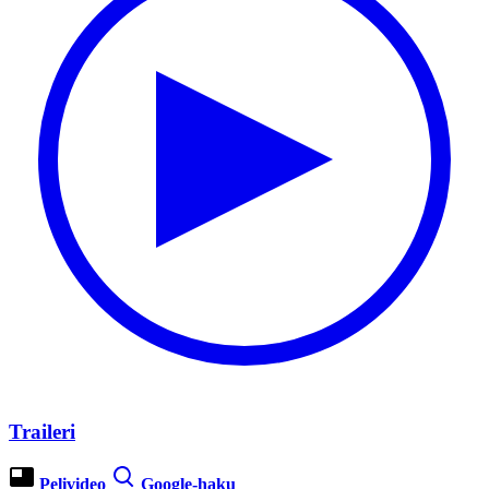
Traileri
Pelivideo
Google-haku