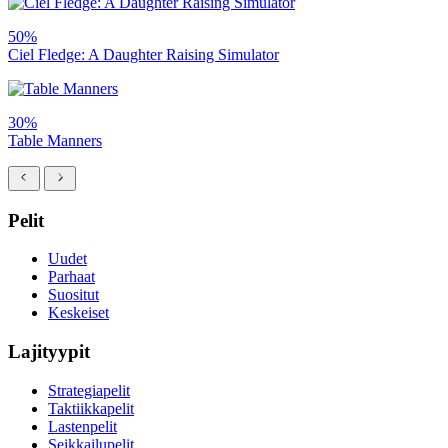
50%
Ciel Fledge: A Daughter Raising Simulator
30%
Table Manners
Pelit
Uudet
Parhaat
Suositut
Keskeiset
Lajityypit
Strategiapelit
Taktiikkapelit
Lastenpelit
Seikkailupelit