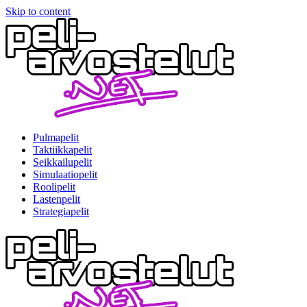
Skip to content
Pulmapelit
Taktiikkapelit
Seikkailupelit
Simulaatiopelit
Roolipelit
Lastenpelit
Strategiapelit