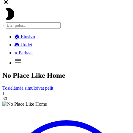
🏠
Etusivu
🎮
Uudet
⭐
Parhaat
No Place Like Home
Tosielämää simuloivat pelit
1
30