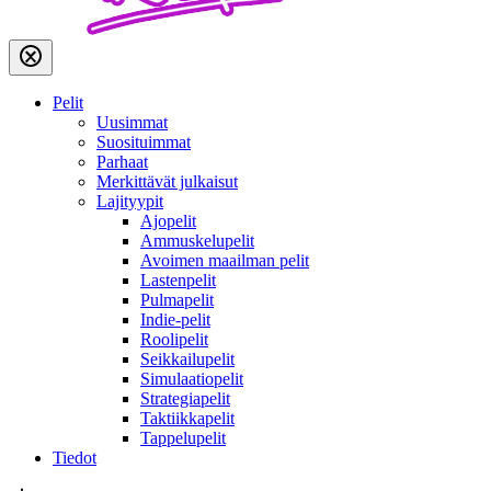
Pelit
Uusimmat
Suosituimmat
Parhaat
Merkittävät julkaisut
Lajityypit
Ajopelit
Ammuskelupelit
Avoimen maailman pelit
Lastenpelit
Pulmapelit
Indie-pelit
Roolipelit
Seikkailupelit
Simulaatiopelit
Strategiapelit
Taktiikkapelit
Tappelupelit
Tiedot