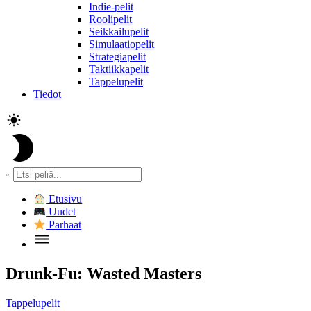
Indie-pelit
Roolipelit
Seikkailupelit
Simulaatiopelit
Strategiapelit
Taktiikkapelit
Tappelupelit
Tiedot
Etusivu
Uudet
Parhaat
Drunk-Fu: Wasted Masters
Tappelupelit