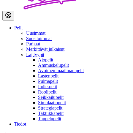
Pelit
Uusimmat
Suosituimmat
Parhaat
Merkittävät julkaisut
Lajityypit
Ajopelit
Ammuskelupelit
Avoimen maailman pelit
Lastenpelit
Pulmapelit
Indie-pelit
Roolipelit
Seikkailupelit
Simulaatiopelit
Strategiapelit
Taktiikkapelit
Tappelupelit
Tiedot