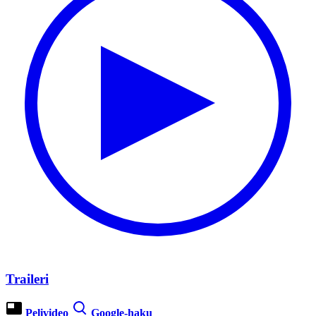
Traileri
Pelivideo
Google-haku