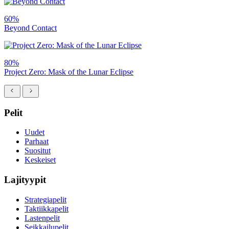
60%
Beyond Contact
80%
Project Zero: Mask of the Lunar Eclipse
Pelit
Uudet
Parhaat
Suositut
Keskeiset
Lajityypit
Strategiapelit
Taktiikkapelit
Lastenpelit
Seikkailupelit