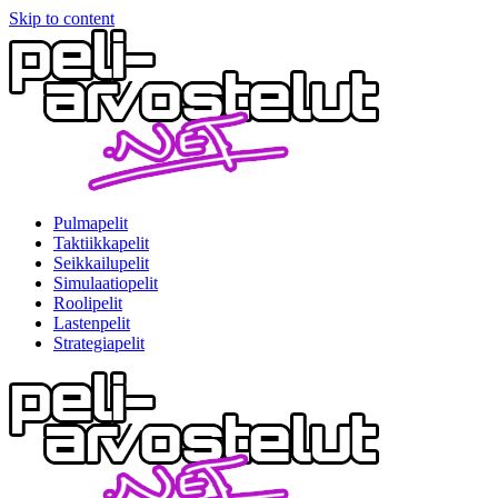
Skip to content
Pulmapelit
Taktiikkapelit
Seikkailupelit
Simulaatiopelit
Roolipelit
Lastenpelit
Strategiapelit