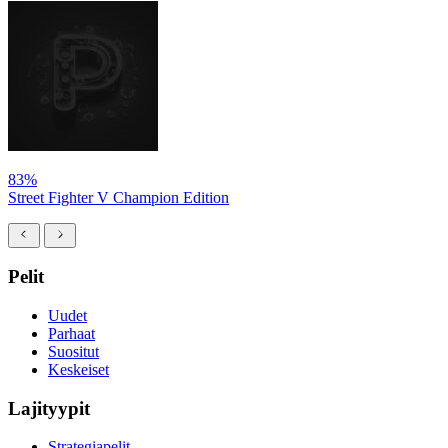
83%
Street Fighter V Champion Edition
Pelit
Uudet
Parhaat
Suositut
Keskeiset
Lajityypit
Strategiapelit