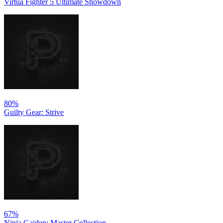
Virtua Fighter 5 Ultimate Showdown
80%
Guilty Gear: Strive
67%
Ninja Gaiden: Master Collection