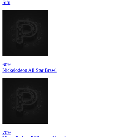
Sifu
60%
Nickelodeon All-Star Brawl
70%