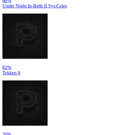
60%
Under Night In-Birth II Sys:Celes
82%
Tekken 8
70%