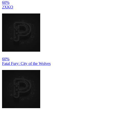
60%
2XKO
60%
Fatal Fury: City of the Wolves