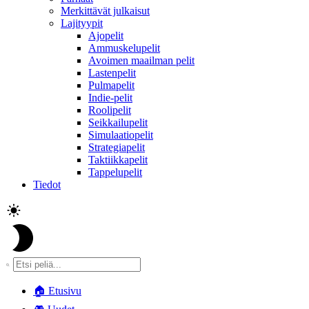
Merkittävät julkaisut
Lajityypit
Ajopelit
Ammuskelupelit
Avoimen maailman pelit
Lastenpelit
Pulmapelit
Indie-pelit
Roolipelit
Seikkailupelit
Simulaatiopelit
Strategiapelit
Taktiikkapelit
Tappelupelit
Tiedot
🏠
Etusivu