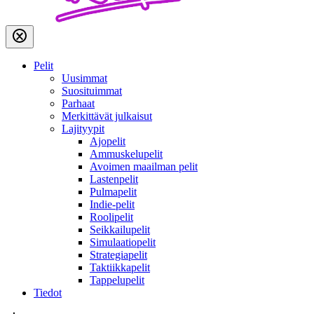
Pelit
Uusimmat
Suosituimmat
Parhaat
Merkittävät julkaisut
Lajityypit
Ajopelit
Ammuskelupelit
Avoimen maailman pelit
Lastenpelit
Pulmapelit
Indie-pelit
Roolipelit
Seikkailupelit
Simulaatiopelit
Strategiapelit
Taktiikkapelit
Tappelupelit
Tiedot