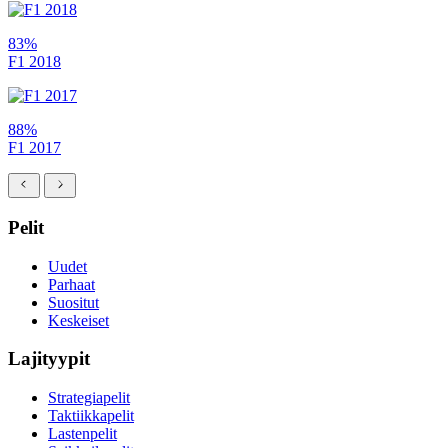
83%
F1 2018
88%
F1 2017
Pelit
Uudet
Parhaat
Suositut
Keskeiset
Lajityypit
Strategiapelit
Taktiikkapelit
Lastenpelit