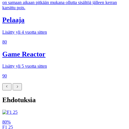
on samaan aikaan pitkään mukana ollutta sisältöä jälleen kerran
karsittu pois.
Pelaaja
Lisätty yli 4 vuotta sitten
80
Game Reactor
Lisätty yli 5 vuotta sitten
90
Ehdotuksia
80%
F1 25