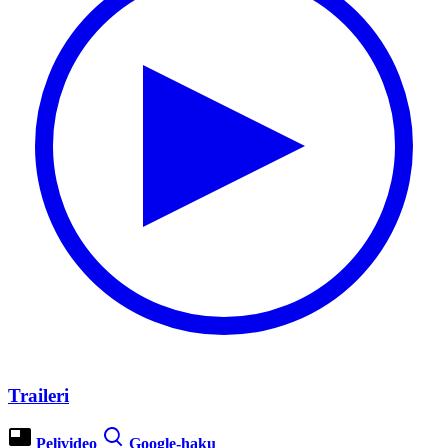
Traileri
Pelivideo
Google-haku