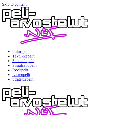
Skip to content
Pulmapelit
Taktiikkapelit
Seikkailupelit
Simulaatiopelit
Roolipelit
Lastenpelit
Strategiapelit