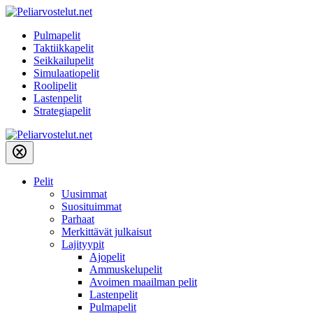
Skip
to
Pulmapelit
content
Taktiikkapelit
Seikkailupelit
Simulaatiopelit
Roolipelit
Lastenpelit
Strategiapelit
Pelit
Uusimmat
Suosituimmat
Parhaat
Merkittävät julkaisut
Lajityypit
Ajopelit
Ammuskelupelit
Avoimen maailman pelit
Lastenpelit
Pulmapelit