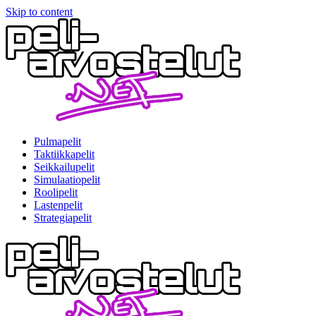
Skip to content
Pulmapelit
Taktiikkapelit
Seikkailupelit
Simulaatiopelit
Roolipelit
Lastenpelit
Strategiapelit