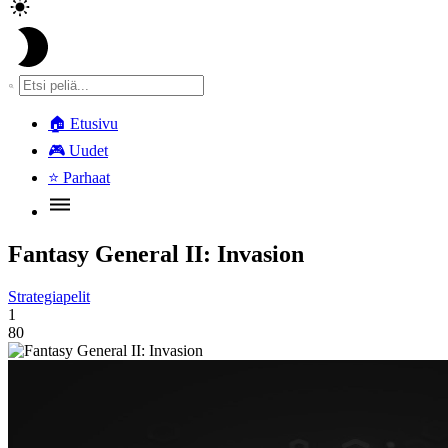
🏠
Etusivu
🎮
Uudet
⭐
Parhaat
Fantasy General II: Invasion
Strategiapelit
1
80