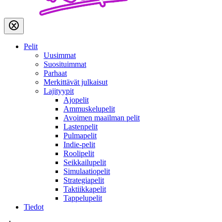
Pelit
Uusimmat
Suosituimmat
Parhaat
Merkittävät julkaisut
Lajityypit
Ajopelit
Ammuskelupelit
Avoimen maailman pelit
Lastenpelit
Pulmapelit
Indie-pelit
Roolipelit
Seikkailupelit
Simulaatiopelit
Strategiapelit
Taktiikkapelit
Tappelupelit
Tiedot