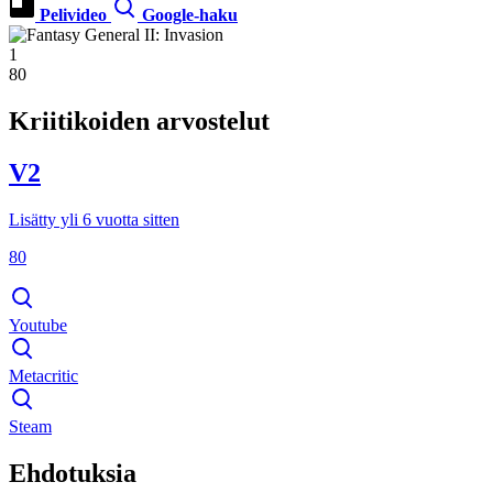
Pelivideo
Google-haku
1
80
Kriitikoiden arvostelut
V2
Lisätty yli 6 vuotta sitten
80
Youtube
Metacritic
Steam
Ehdotuksia