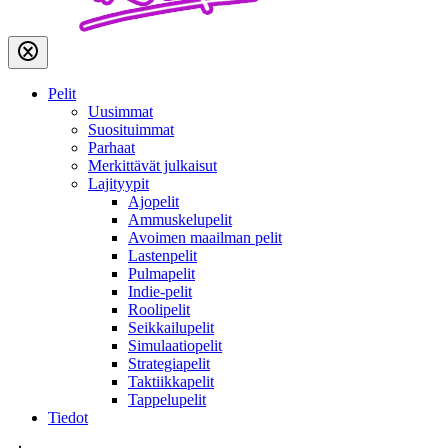
Pelit
Uusimmat
Suosituimmat
Parhaat
Merkittävät julkaisut
Lajityypit
Ajopelit
Ammuskelupelit
Avoimen maailman pelit
Lastenpelit
Pulmapelit
Indie-pelit
Roolipelit
Seikkailupelit
Simulaatiopelit
Strategiapelit
Taktiikkapelit
Tappelupelit
Tiedot