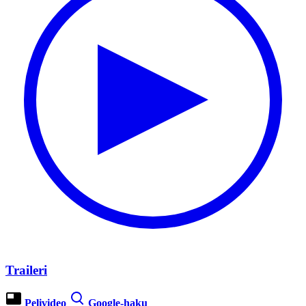
Traileri
Pelivideo
Google-haku