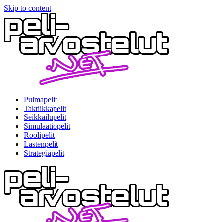
Skip to content
Pulmapelit
Taktiikkapelit
Seikkailupelit
Simulaatiopelit
Roolipelit
Lastenpelit
Strategiapelit