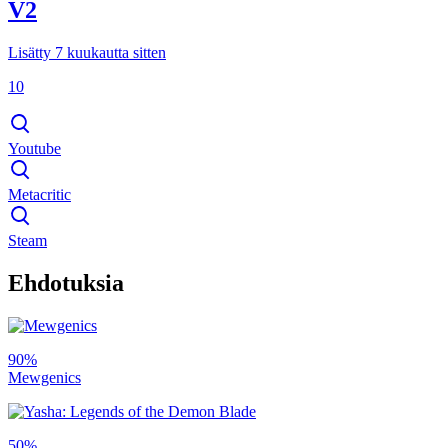
V2
Lisätty 7 kuukautta sitten
10
Youtube
Metacritic
Steam
Ehdotuksia
90%
Mewgenics
50%