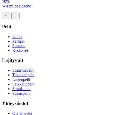
70%
Wizard of Legend
Pelit
Uudet
Parhaat
Suositut
Keskeiset
Lajityypit
Strategiapelit
Taktiikkapelit
Lastenpelit
Seikkailupelit
Simulaatiot
Pulmapelit
Yhteystiedot
Ota yhteyttä