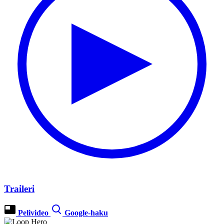
Traileri
Pelivideo
Google-haku