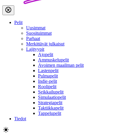
Pelit
Uusimmat
Suosituimmat
Parhaat
Merkittävät julkaisut
Lajityypit
Ajopelit
Ammuskelupelit
Avoimen maailman pelit
Lastenpelit
Pulmapelit
Indie-pelit
Roolipelit
Seikkailupelit
Simulaatiopelit
Strategiapelit
Taktiikkapelit
Tappelupelit
Tiedot