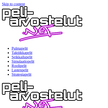
Skip to content
Pulmapelit
Taktiikkapelit
Seikkailupelit
Simulaatiopelit
Roolipelit
Lastenpelit
Strategiapelit