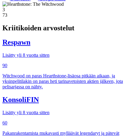
3
73
Kriitikoiden arvostelut
Respawn
Lisätty yli 8 vuotta sitten
90
Witchwood on paras Hearthstone-lisäosa pitkään aikaan, ja
yksinpelitilakin on paras heti tarinavetoisten aktien jälkeen, jota
pelisarjassa on nähty.
KonsoliFIN
Lisätty yli 8 vuotta sitten
60
Pakanrakentamista mukavasti mylläävät legendaryt ja pätevät