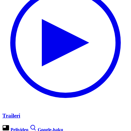
Traileri
Pelivideo
Google-haku