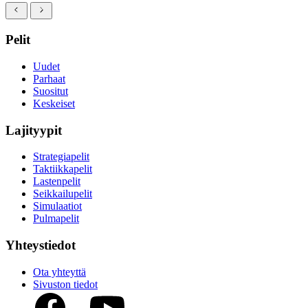
Pelit
Uudet
Parhaat
Suositut
Keskeiset
Lajityypit
Strategiapelit
Taktiikkapelit
Lastenpelit
Seikkailupelit
Simulaatiot
Pulmapelit
Yhteystiedot
Ota yhteyttä
Sivuston tiedot