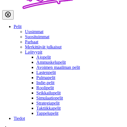
Pelit
Uusimmat
Suosituimmat
Parhaat
Merkittävät julkaisut
Lajityypit
Ajopelit
Ammuskelupelit
Avoimen maailman pelit
Lastenpelit
Pulmapelit
Indie-pelit
Roolipelit
Seikkailupelit
Simulaatiopelit
Strategiapelit
Taktiikkapelit
Tappelupelit
Tiedot