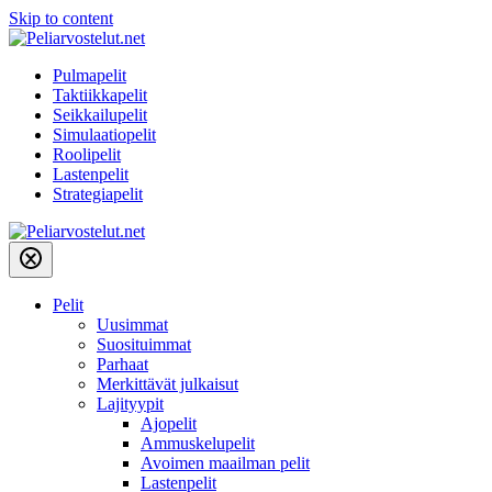
Skip to content
Pulmapelit
Taktiikkapelit
Seikkailupelit
Simulaatiopelit
Roolipelit
Lastenpelit
Strategiapelit
Pelit
Uusimmat
Suosituimmat
Parhaat
Merkittävät julkaisut
Lajityypit
Ajopelit
Ammuskelupelit
Avoimen maailman pelit
Lastenpelit