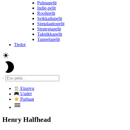
Pulmapelit
Indie-pelit
Roolipelit
Seikkailupelit
Simulaatiopelit
Strategiapelit
Taktiikkapelit
Tappelupelit
Tiedot
Etusivu
Uudet
Parhaat
Henry Halfhead