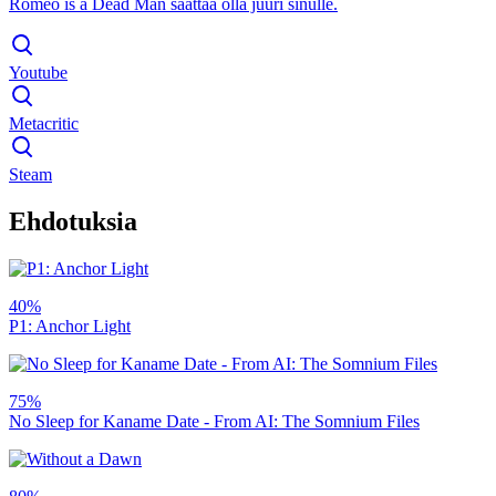
Romeo is a Dead Man saattaa olla juuri sinulle.
Youtube
Metacritic
Steam
Ehdotuksia
40%
P1: Anchor Light
75%
No Sleep for Kaname Date - From AI: The Somnium Files