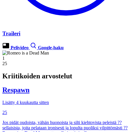
Traileri
Pelivideo
Google-haku
1
25
Kriitikoiden arvostelut
Respawn
Lisätty 4 kuukautta sitten
25
Jos pidät oudoista, vähän huonoista ja silti kiehtovista peleistä ??
sellaisista, joita pelataan ironisesti ja lopulta puoliksi vilpittömästi ??