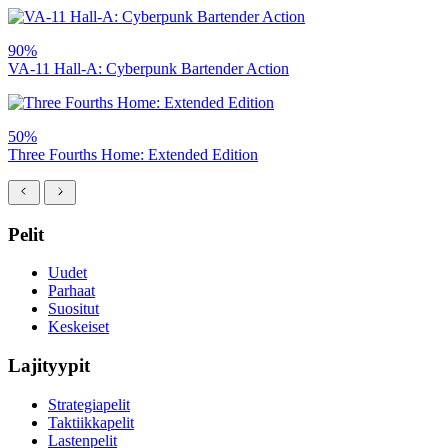
90%
VA-11 Hall-A: Cyberpunk Bartender Action
50%
Three Fourths Home: Extended Edition
Pelit
Uudet
Parhaat
Suositut
Keskeiset
Lajityypit
Strategiapelit
Taktiikkapelit
Lastenpelit