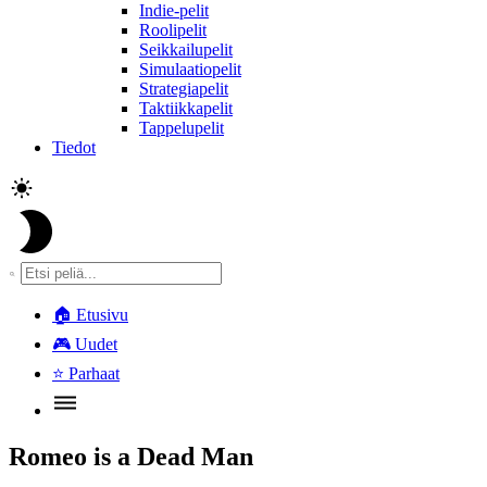
Indie-pelit
Roolipelit
Seikkailupelit
Simulaatiopelit
Strategiapelit
Taktiikkapelit
Tappelupelit
Tiedot
🏠
Etusivu
🎮
Uudet
⭐
Parhaat
Romeo is a Dead Man