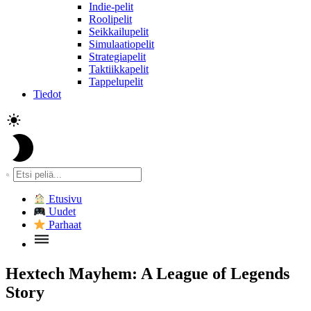
Indie-pelit
Roolipelit
Seikkailupelit
Simulaatiopelit
Strategiapelit
Taktiikkapelit
Tappelupelit
Tiedot
Etusivu
Uudet
Parhaat
Hextech Mayhem: A League of Legends
Story