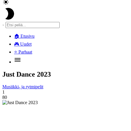
🏠
Etusivu
🎮
Uudet
⭐
Parhaat
Just Dance 2023
Musiikki- ja rytmipelit
1
80