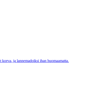
ävät korva- ja lannemadoiksi ihan huomaamatta.