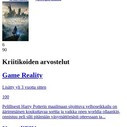
6
90
Kriitikoiden arvostelut
Game Reality
Lisätty yli 3 vuotta sitten
100
Pelillisesti Harry Potterin maailmaan sijoittuva velhoseikkailu on
äärimmäisen koukuttavaa sorttia ja vaikka open worldia ollaankin,
onnistuu peli silti pitämään väsymättömästi otteessaan ta...