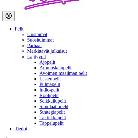
Pelit
Uusimmat
Suosituimmat
Parhaat
Merkittävät julkaisut
Lajityypit
Ajopelit
Ammuskelupelit
Avoimen maailman pelit
Lastenpelit
Pulmapelit
Indie-pelit
Roolipelit
Seikkailupelit
Simulaatiopelit
Strategiapelit
Taktiikkapelit
Tappelupelit
Tiedot