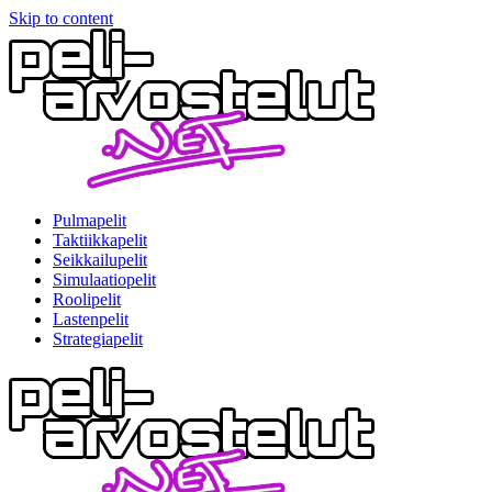
Skip to content
Pulmapelit
Taktiikkapelit
Seikkailupelit
Simulaatiopelit
Roolipelit
Lastenpelit
Strategiapelit