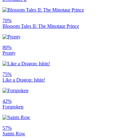
70%
Blossom Tales II: The Minotaur Prince
80%
Pronty
75%
Like a Dragon: Ishin!
42%
Forspoken
57%
Saints Row