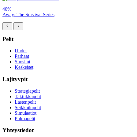
40%
Away: The Survival Series
Pelit
Uudet
Parhaat
Suositut
Keskeiset
Lajityypit
Strategiapelit
Taktiikkapelit
Lastenpelit
Seikkailupelit
Simulaatiot
Pulmapelit
Yhteystiedot