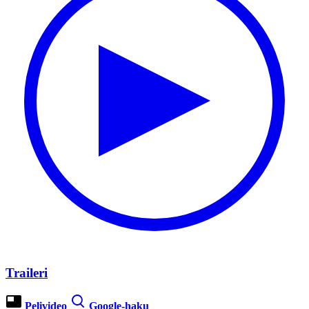
Traileri
Pelivideo
Google-haku