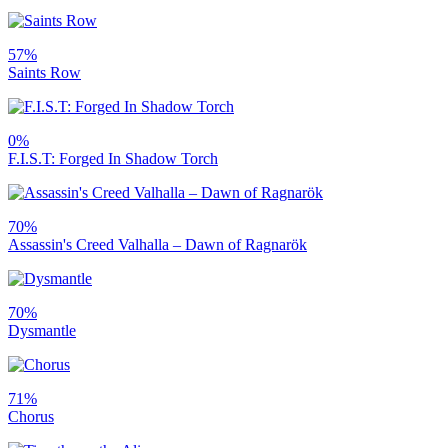
57%
Saints Row
0%
F.I.S.T: Forged In Shadow Torch
70%
Assassin's Creed Valhalla – Dawn of Ragnarök
70%
Dysmantle
71%
Chorus