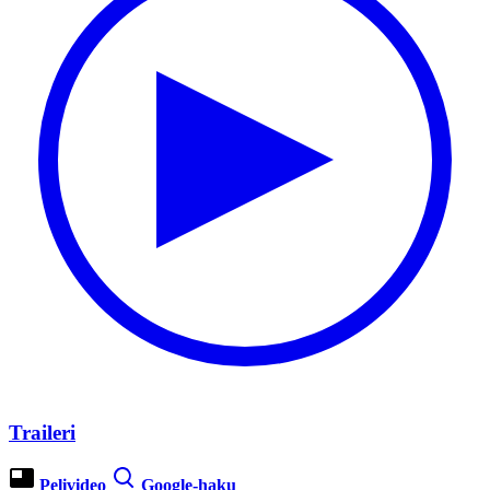
Traileri
Pelivideo
Google-haku