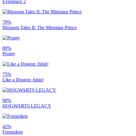
Everspace 2
70%
Blossom Tales II: The Minotaur Prince
80%
Pronty
75%
Like a Dragon: Ishin!
90%
HOGWARTS LEGACY
42%
Forspoken