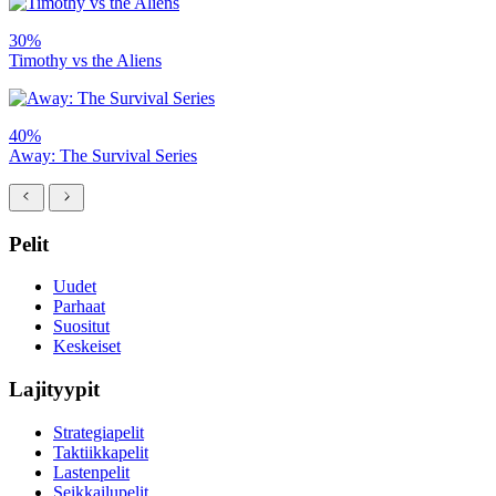
30%
Timothy vs the Aliens
40%
Away: The Survival Series
Pelit
Uudet
Parhaat
Suositut
Keskeiset
Lajityypit
Strategiapelit
Taktiikkapelit
Lastenpelit
Seikkailupelit