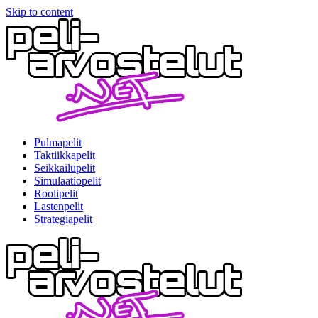
Skip to content
Pulmapelit
Taktiikkapelit
Seikkailupelit
Simulaatiopelit
Roolipelit
Lastenpelit
Strategiapelit