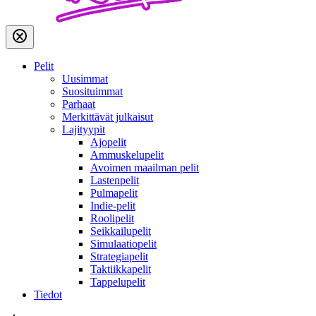
Pelit
Uusimmat
Suosituimmat
Parhaat
Merkittävät julkaisut
Lajityypit
Ajopelit
Ammuskelupelit
Avoimen maailman pelit
Lastenpelit
Pulmapelit
Indie-pelit
Roolipelit
Seikkailupelit
Simulaatiopelit
Strategiapelit
Taktiikkapelit
Tappelupelit
Tiedot