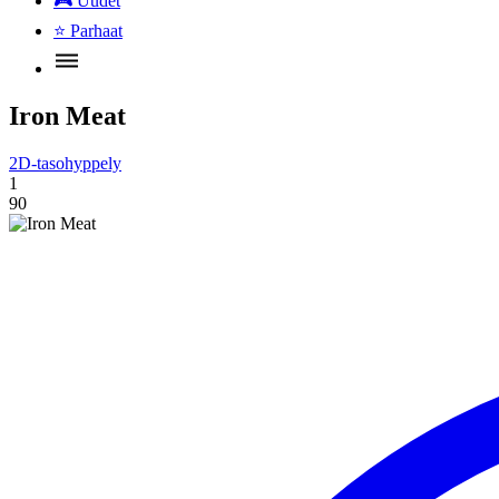
🎮
Uudet
⭐
Parhaat
Iron Meat
2D-tasohyppely
1
90