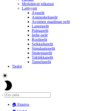
Merkittävät julkaisut
Lajityypit
Ajopelit
Ammuskelupelit
Avoimen maailman pelit
Lastenpelit
Pulmapelit
Indie-pelit
Roolipelit
Seikkailupelit
Simulaatiopelit
Strategiapelit
Taktiikkapelit
Tappelupelit
Tiedot
🏠
Etusivu