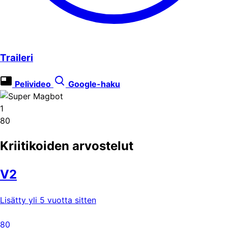
Traileri
Pelivideo
Google-haku
1
80
Kriitikoiden arvostelut
V2
Lisätty yli 5 vuotta sitten
80