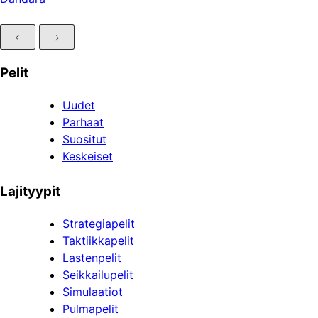
Pelit
Uudet
Parhaat
Suositut
Keskeiset
Lajityypit
Strategiapelit
Taktiikkapelit
Lastenpelit
Seikkailupelit
Simulaatiot
Pulmapelit