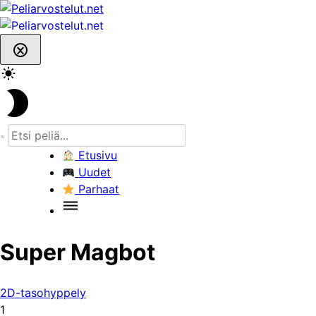
Skip
to
content
Etusivu
Uudet
Parhaat
Super Magbot
2D-tasohyppely
1