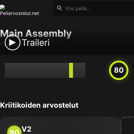
Skip
to
content
Main Assembly
Traileri
Simulaatiopelit
80
Kriitikoiden arvostelut
V2
80