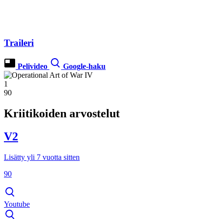
Traileri
Pelivideo
Google-haku
1
90
Kriitikoiden arvostelut
V2
Lisätty yli 7 vuotta sitten
90
Youtube