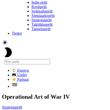
Indie-pelit
Roolipelit
Seikkailupelit
Simulaatiopelit
Strategiapelit
Taktiikkapelit
Tappelupelit
Tiedot
Etusivu
Uudet
Parhaat
Operational Art of War IV
Strategiapelit