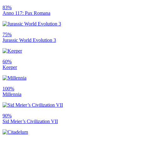
83%
Anno 117: Pax Romana
75%
Jurassic World Evolution 3
60%
Keeper
100%
Millennia
90%
Sid Meier’s Civilization VII