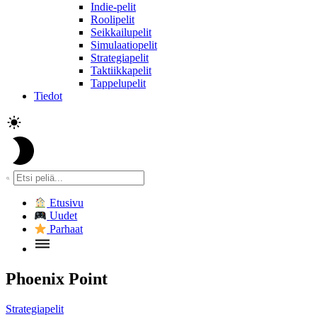
Indie-pelit
Roolipelit
Seikkailupelit
Simulaatiopelit
Strategiapelit
Taktiikkapelit
Tappelupelit
Tiedot
Etusivu
Uudet
Parhaat
Phoenix Point
Strategiapelit