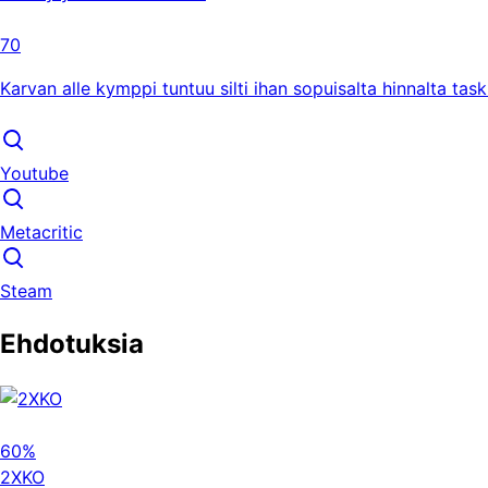
70
Karvan alle kymppi tuntuu silti ihan sopuisalta hinnalta tas
Youtube
Metacritic
Steam
Ehdotuksia
60%
2XKO