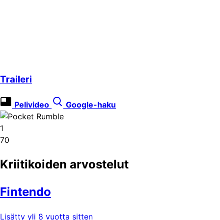
Traileri
Pelivideo
Google-haku
1
70
Kriitikoiden arvostelut
Fintendo
Lisätty yli 8 vuotta sitten