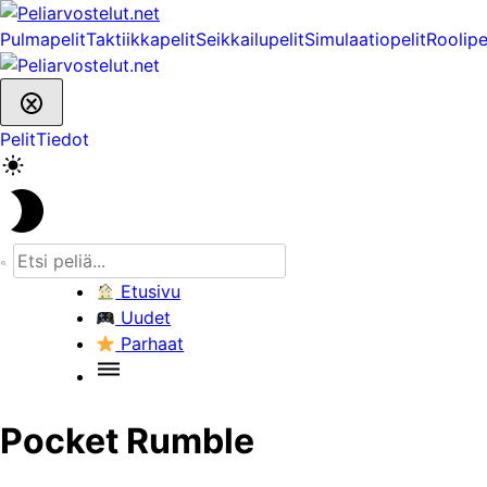
Skip
to
Pulmapelit
Taktiikkapelit
Seikkailupelit
Simulaatiopelit
Roolipe
content
Pelit
Tiedot
Etusivu
Uudet
Parhaat
Pocket Rumble