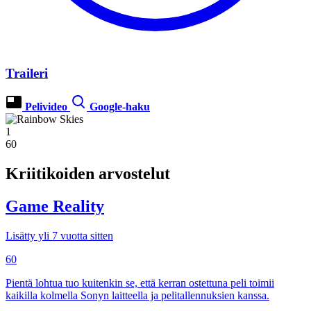
Traileri
Pelivideo
Google-haku
1
60
Kriitikoiden arvostelut
Game Reality
Lisätty yli 7 vuotta sitten
60
Pientä lohtua tuo kuitenkin se, että kerran ostettuna peli toimii
kaikilla kolmella Sonyn laitteella ja pelitallennuksien kanssa.