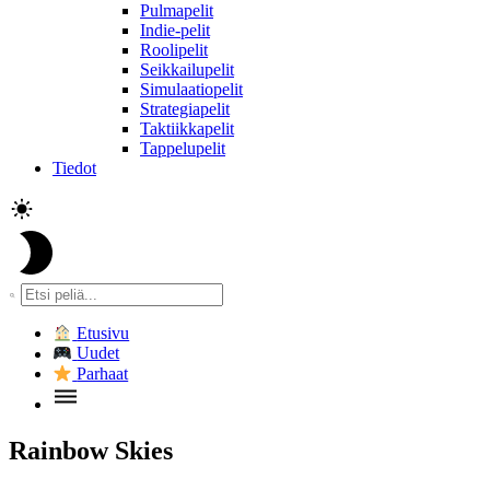
Pulmapelit
Indie-pelit
Roolipelit
Seikkailupelit
Simulaatiopelit
Strategiapelit
Taktiikkapelit
Tappelupelit
Tiedot
Etusivu
Uudet
Parhaat
Rainbow Skies