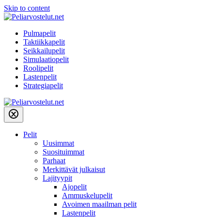
Skip to content
Pulmapelit
Taktiikkapelit
Seikkailupelit
Simulaatiopelit
Roolipelit
Lastenpelit
Strategiapelit
Pelit
Uusimmat
Suosituimmat
Parhaat
Merkittävät julkaisut
Lajityypit
Ajopelit
Ammuskelupelit
Avoimen maailman pelit
Lastenpelit