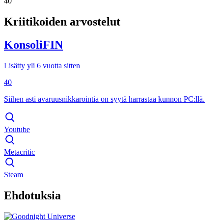
40
Kriitikoiden arvostelut
KonsoliFIN
Lisätty yli 6 vuotta sitten
40
Siihen asti avaruusnikkarointia on syytä harrastaa kunnon PC:llä.
Youtube
Metacritic
Steam
Ehdotuksia