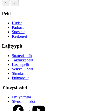
Pelit
Uudet
Parhaat
Suositut
Keskeiset
Lajityypit
Strategiapelit
Taktiikkapelit
Lastenpelit
Seikkailupelit
Simulaatiot
Pulmapelit
Yhteystiedot
Ota yhteyttä
Sivuston tiedot