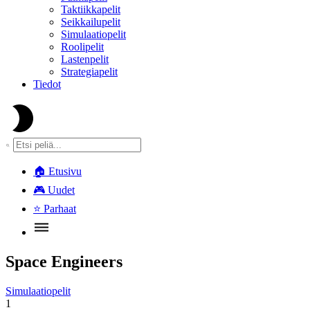
Taktiikkapelit
Seikkailupelit
Simulaatiopelit
Roolipelit
Lastenpelit
Strategiapelit
Tiedot
🏠
Etusivu
🎮
Uudet
⭐
Parhaat
Space Engineers
Simulaatiopelit
1