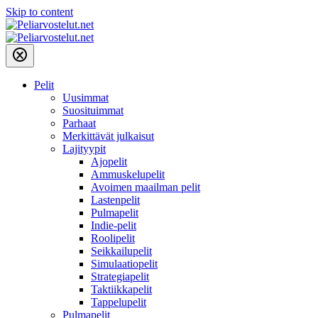
Skip to content
Pelit
Uusimmat
Suosituimmat
Parhaat
Merkittävät julkaisut
Lajityypit
Ajopelit
Ammuskelupelit
Avoimen maailman pelit
Lastenpelit
Pulmapelit
Indie-pelit
Roolipelit
Seikkailupelit
Simulaatiopelit
Strategiapelit
Taktiikkapelit
Tappelupelit
Pulmapelit