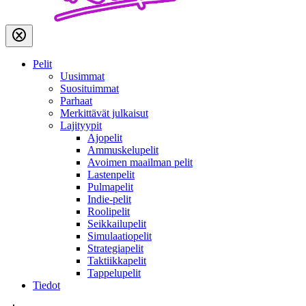
Pelit
Uusimmat
Suosituimmat
Parhaat
Merkittävät julkaisut
Lajityypit
Ajopelit
Ammuskelupelit
Avoimen maailman pelit
Lastenpelit
Pulmapelit
Indie-pelit
Roolipelit
Seikkailupelit
Simulaatiopelit
Strategiapelit
Taktiikkapelit
Tappelupelit
Tiedot