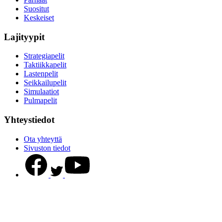
Suositut
Keskeiset
Lajityypit
Strategiapelit
Taktiikkapelit
Lastenpelit
Seikkailupelit
Simulaatiot
Pulmapelit
Yhteystiedot
Ota yhteyttä
Sivuston tiedot