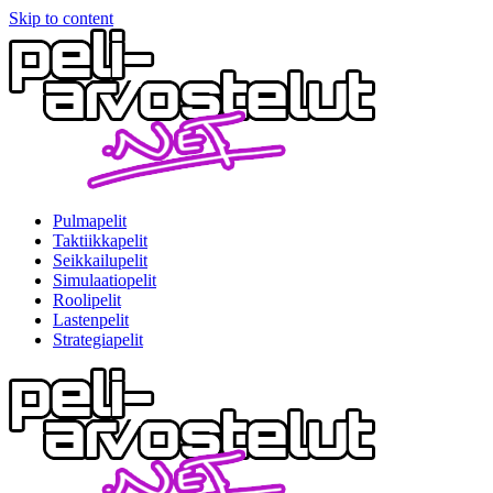
Skip to content
Pulmapelit
Taktiikkapelit
Seikkailupelit
Simulaatiopelit
Roolipelit
Lastenpelit
Strategiapelit