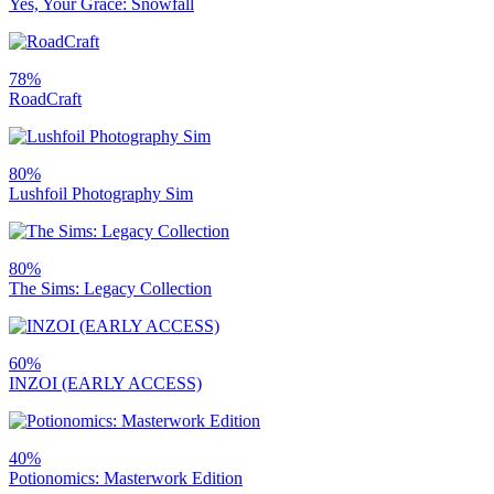
Yes, Your Grace: Snowfall
78%
RoadCraft
80%
Lushfoil Photography Sim
80%
The Sims: Legacy Collection
60%
INZOI (EARLY ACCESS)
40%
Potionomics: Masterwork Edition