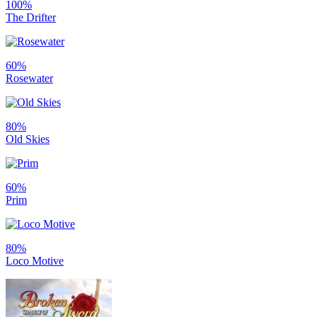
100%
The Drifter
60%
Rosewater
80%
Old Skies
60%
Prim
80%
Loco Motive