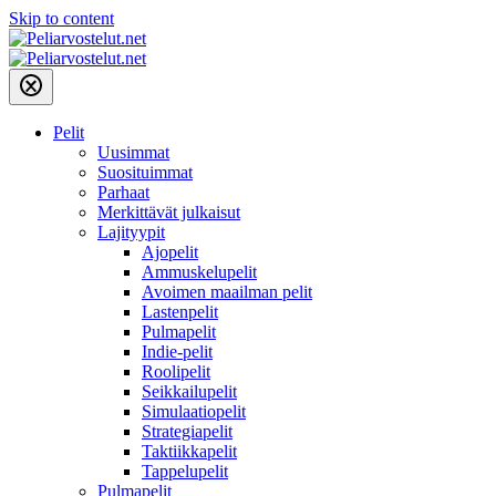
Skip to content
Pelit
Uusimmat
Suosituimmat
Parhaat
Merkittävät julkaisut
Lajityypit
Ajopelit
Ammuskelupelit
Avoimen maailman pelit
Lastenpelit
Pulmapelit
Indie-pelit
Roolipelit
Seikkailupelit
Simulaatiopelit
Strategiapelit
Taktiikkapelit
Tappelupelit
Pulmapelit