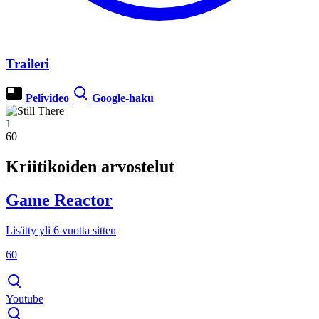
Traileri
Pelivideo
Google-haku
1
60
Kriitikoiden arvostelut
Game Reactor
Lisätty yli 6 vuotta sitten
60
Youtube