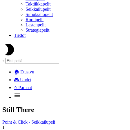
Taktiikkapelit
Seikkailupelit
Simulaatiopelit
Roolipelit
Lastenpelit
Strategiapelit
Tiedot
🏠
Etusivu
🎮
Uudet
⭐
Parhaat
Still There
Point & Click - Seikkailupeli
1