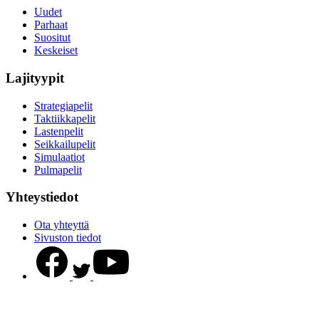
Uudet
Parhaat
Suositut
Keskeiset
Lajityypit
Strategiapelit
Taktiikkapelit
Lastenpelit
Seikkailupelit
Simulaatiot
Pulmapelit
Yhteystiedot
Ota yhteyttä
Sivuston tiedot