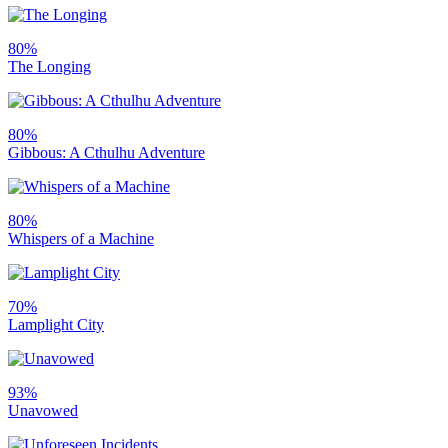
80%
The Longing
80%
Gibbous: A Cthulhu Adventure
80%
Whispers of a Machine
70%
Lamplight City
93%
Unavowed