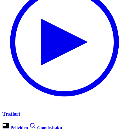
Traileri
Pelivideo
Google-haku