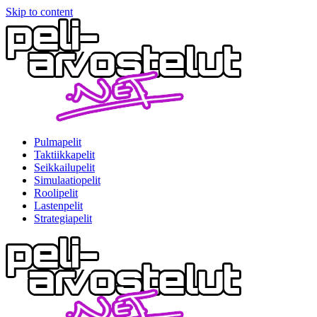
Skip to content
Pulmapelit
Taktiikkapelit
Seikkailupelit
Simulaatiopelit
Roolipelit
Lastenpelit
Strategiapelit