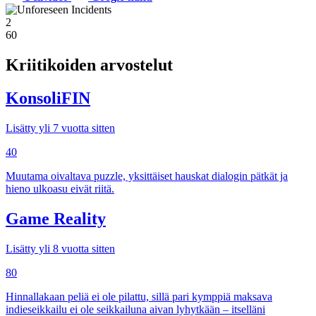
2
60
Kriitikoiden arvostelut
KonsoliFIN
Lisätty yli 7 vuotta sitten
40
Muutama oivaltava puzzle, yksittäiset hauskat dialogin pätkät ja
hieno ulkoasu eivät riitä.
Game Reality
Lisätty yli 8 vuotta sitten
80
Hinnallakaan peliä ei ole pilattu, sillä pari kymppiä maksava
indieseikkailu ei ole seikkailuna aivan lyhytkään – itselläni