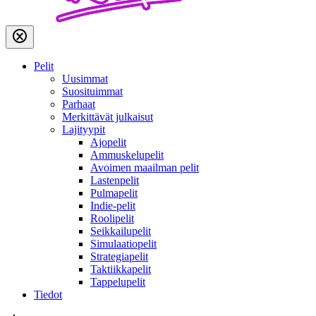
Pelit
Uusimmat
Suosituimmat
Parhaat
Merkittävät julkaisut
Lajityypit
Ajopelit
Ammuskelupelit
Avoimen maailman pelit
Lastenpelit
Pulmapelit
Indie-pelit
Roolipelit
Seikkailupelit
Simulaatiopelit
Strategiapelit
Taktiikkapelit
Tappelupelit
Tiedot