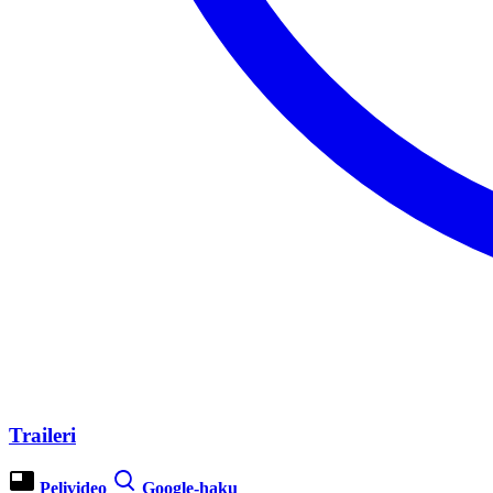
Traileri
Pelivideo
Google-haku