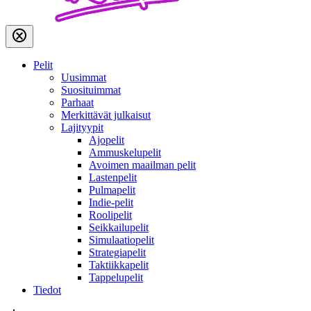
Pelit
Uusimmat
Suosituimmat
Parhaat
Merkittävät julkaisut
Lajityypit
Ajopelit
Ammuskelupelit
Avoimen maailman pelit
Lastenpelit
Pulmapelit
Indie-pelit
Roolipelit
Seikkailupelit
Simulaatiopelit
Strategiapelit
Taktiikkapelit
Tappelupelit
Tiedot