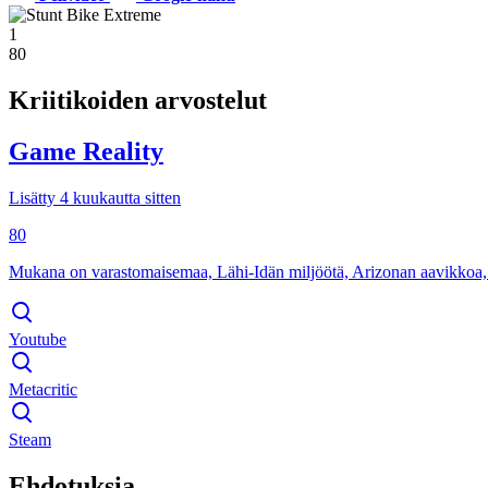
1
80
Kriitikoiden arvostelut
Game Reality
Lisätty 4 kuukautta sitten
80
Mukana on varastomaisemaa, Lähi-Idän miljöötä, Arizonan aavikkoa, t
Youtube
Metacritic
Steam
Ehdotuksia