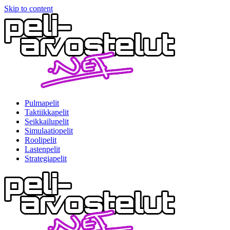
Skip to content
Pulmapelit
Taktiikkapelit
Seikkailupelit
Simulaatiopelit
Roolipelit
Lastenpelit
Strategiapelit