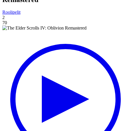
Roolipelit
2
70