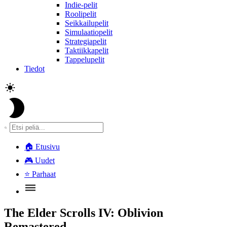
Indie-pelit
Roolipelit
Seikkailupelit
Simulaatiopelit
Strategiapelit
Taktiikkapelit
Tappelupelit
Tiedot
🏠
Etusivu
🎮
Uudet
⭐
Parhaat
The Elder Scrolls IV: Oblivion
Remastered