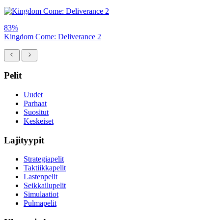
83%
Kingdom Come: Deliverance 2
Pelit
Uudet
Parhaat
Suositut
Keskeiset
Lajityypit
Strategiapelit
Taktiikkapelit
Lastenpelit
Seikkailupelit
Simulaatiot
Pulmapelit