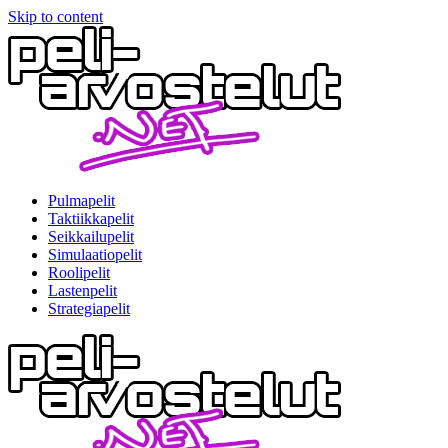
Skip to content
Pulmapelit
Taktiikkapelit
Seikkailupelit
Simulaatiopelit
Roolipelit
Lastenpelit
Strategiapelit