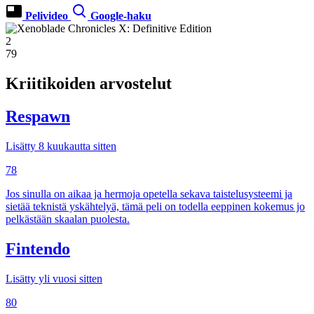
Pelivideo
Google-haku
2
79
Kriitikoiden arvostelut
Respawn
Lisätty 8 kuukautta sitten
78
Jos sinulla on aikaa ja hermoja opetella sekava taistelusysteemi ja
sietää teknistä yskähtelyä, tämä peli on todella eeppinen kokemus jo
pelkästään skaalan puolesta.
Fintendo
Lisätty yli vuosi sitten
80