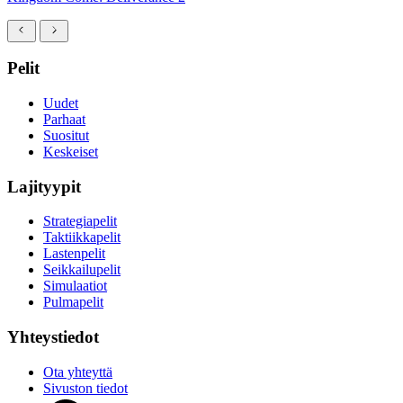
Pelit
Uudet
Parhaat
Suositut
Keskeiset
Lajityypit
Strategiapelit
Taktiikkapelit
Lastenpelit
Seikkailupelit
Simulaatiot
Pulmapelit
Yhteystiedot
Ota yhteyttä
Sivuston tiedot