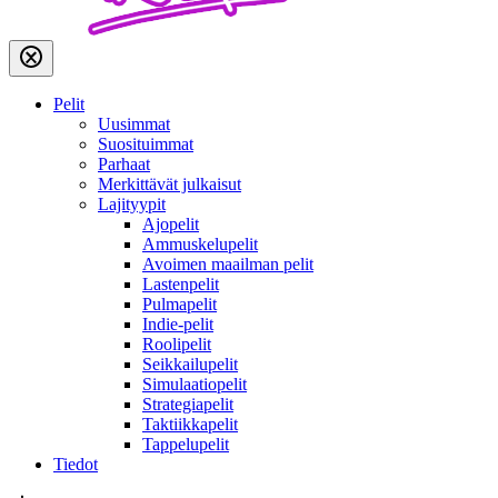
Pelit
Uusimmat
Suosituimmat
Parhaat
Merkittävät julkaisut
Lajityypit
Ajopelit
Ammuskelupelit
Avoimen maailman pelit
Lastenpelit
Pulmapelit
Indie-pelit
Roolipelit
Seikkailupelit
Simulaatiopelit
Strategiapelit
Taktiikkapelit
Tappelupelit
Tiedot