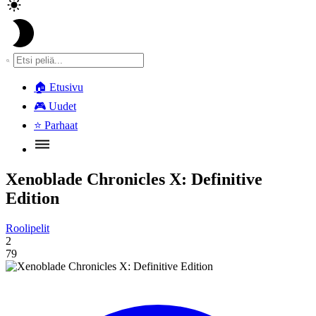
🏠
Etusivu
🎮
Uudet
⭐
Parhaat
Xenoblade Chronicles X: Definitive
Edition
Roolipelit
2
79