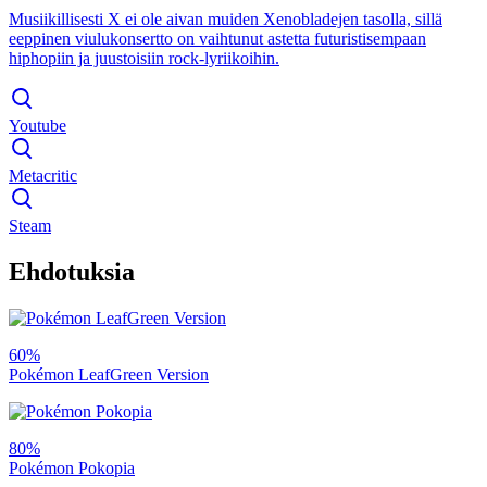
Musiikillisesti X ei ole aivan muiden Xenobladejen tasolla, sillä
eeppinen viulukonsertto on vaihtunut astetta futuristisempaan
hiphopiin ja juustoisiin rock-lyriikoihin.
Youtube
Metacritic
Steam
Ehdotuksia
60%
Pokémon LeafGreen Version
80%
Pokémon Pokopia