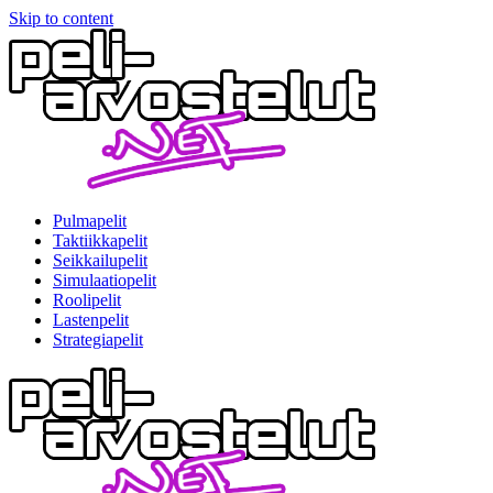
Skip to content
Pulmapelit
Taktiikkapelit
Seikkailupelit
Simulaatiopelit
Roolipelit
Lastenpelit
Strategiapelit