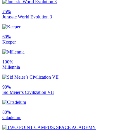
75%
Jurassic World Evolution 3
60%
Keeper
100%
Millennia
90%
Sid Meier’s Civilization VII
80%
Citadelum