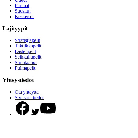
Parhaat
Suositut
Keskeiset
Lajityypit
Strategiapelit
Taktiikkapelit
Lastenpelit
Seikkailupelit
Simulaatiot
Pulmapelit
Yhteystiedot
Ota yhteyttä
Sivuston tiedot