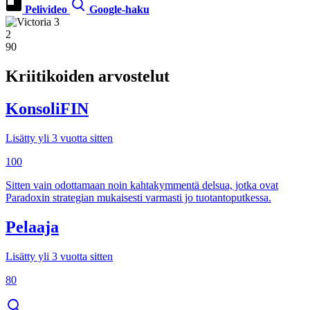
Pelivideo
Google-haku
2
90
Kriitikoiden arvostelut
KonsoliFIN
Lisätty yli 3 vuotta sitten
100
Sitten vain odottamaan noin kahtakymmentä delsua, jotka ovat
Paradoxin strategian mukaisesti varmasti jo tuotantoputkessa.
Pelaaja
Lisätty yli 3 vuotta sitten
80