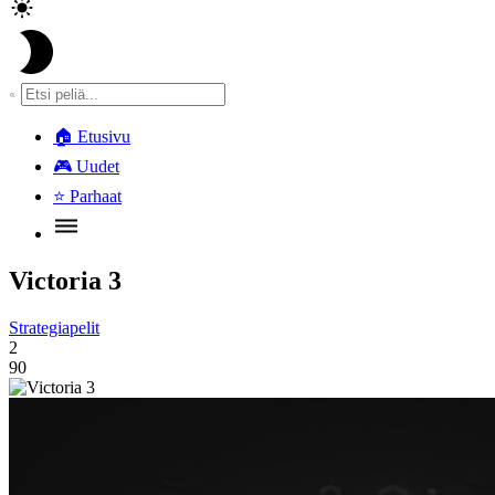
🏠
Etusivu
🎮
Uudet
⭐
Parhaat
Victoria 3
Strategiapelit
2
90