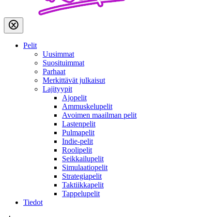
Pelit
Uusimmat
Suosituimmat
Parhaat
Merkittävät julkaisut
Lajityypit
Ajopelit
Ammuskelupelit
Avoimen maailman pelit
Lastenpelit
Pulmapelit
Indie-pelit
Roolipelit
Seikkailupelit
Simulaatiopelit
Strategiapelit
Taktiikkapelit
Tappelupelit
Tiedot