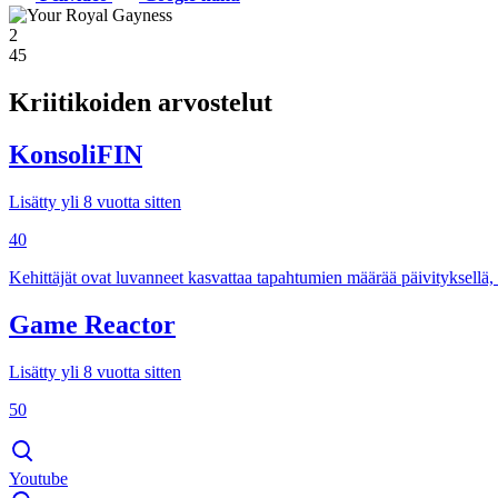
2
45
Kriitikoiden arvostelut
KonsoliFIN
Lisätty yli 8 vuotta sitten
40
Kehittäjät ovat luvanneet kasvattaa tapahtumien määrää päivityksellä,
Game Reactor
Lisätty yli 8 vuotta sitten
50
Youtube