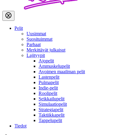
Pelit
Uusimmat
Suosituimmat
Parhaat
Merkittävät julkaisut
Lajityypit
Ajopelit
Ammuskelupelit
Avoimen maailman pelit
Lastenpelit
Pulmapelit
Indie-pelit
Roolipelit
Seikkailupelit
Simulaatiopelit
Strategiapelit
Taktiikkapelit
Tappelupelit
Tiedot