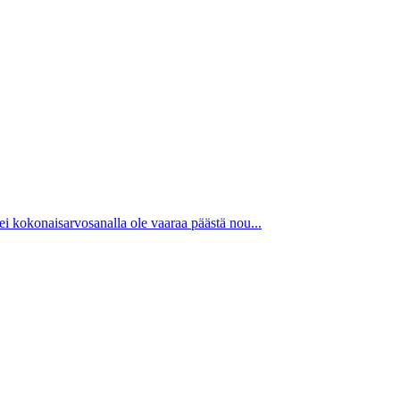
ei kokonaisarvosanalla ole vaaraa päästä nou...