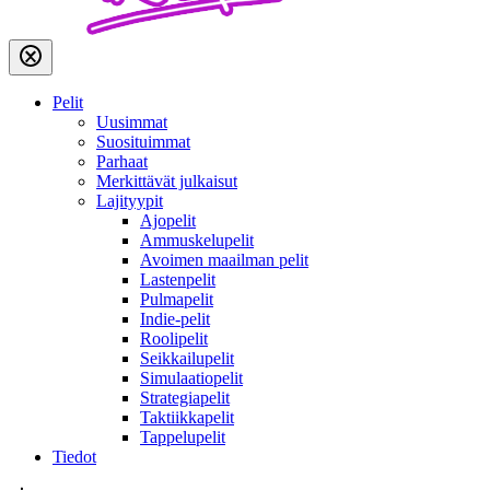
Pelit
Uusimmat
Suosituimmat
Parhaat
Merkittävät julkaisut
Lajityypit
Ajopelit
Ammuskelupelit
Avoimen maailman pelit
Lastenpelit
Pulmapelit
Indie-pelit
Roolipelit
Seikkailupelit
Simulaatiopelit
Strategiapelit
Taktiikkapelit
Tappelupelit
Tiedot