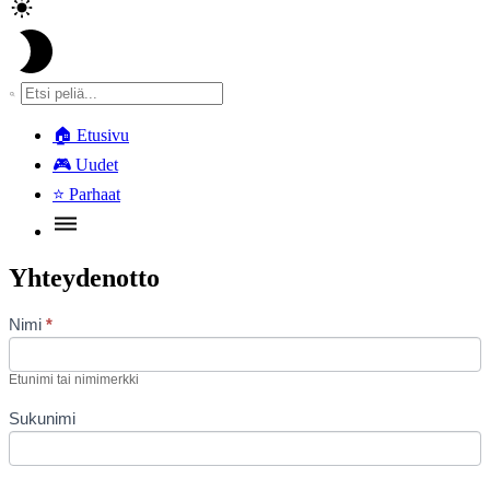
🏠
Etusivu
🎮
Uudet
⭐
Parhaat
Yhteydenotto
Contact
Nimi
*
Us
Etunimi tai nimimerkki
Sukunimi