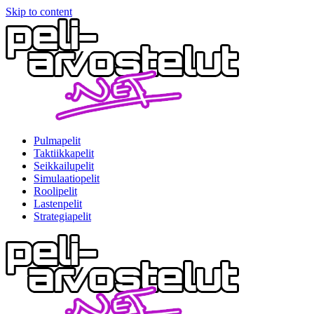
Skip to content
Pulmapelit
Taktiikkapelit
Seikkailupelit
Simulaatiopelit
Roolipelit
Lastenpelit
Strategiapelit