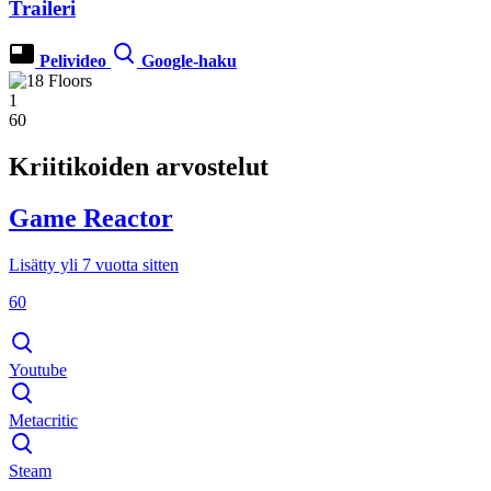
Traileri
Pelivideo
Google-haku
1
60
Kriitikoiden arvostelut
Game Reactor
Lisätty yli 7 vuotta sitten
60
Youtube
Metacritic
Steam