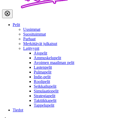
Pelit
Uusimmat
Suosituimmat
Parhaat
Merkittävät julkaisut
Lajityypit
Ajopelit
Ammuskelupelit
Avoimen maailman pelit
Lastenpelit
Pulmapelit
Indie-pelit
Roolipelit
Seikkailupelit
Simulaatiopelit
Strategiapelit
Taktiikkapelit
Tappelupelit
Tiedot