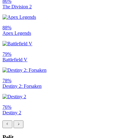
86%
The Division 2
88%
Apex Legends
79%
Battlefield V
78%
Destiny 2: Forsaken
76%
Destiny 2
Pelit