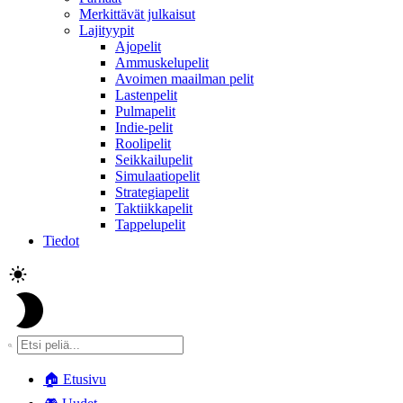
Merkittävät julkaisut
Lajityypit
Ajopelit
Ammuskelupelit
Avoimen maailman pelit
Lastenpelit
Pulmapelit
Indie-pelit
Roolipelit
Seikkailupelit
Simulaatiopelit
Strategiapelit
Taktiikkapelit
Tappelupelit
Tiedot
🏠
Etusivu