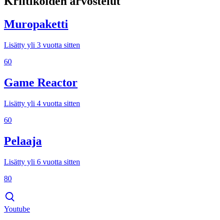
Kriitikoiden arvostelut
Muropaketti
Lisätty yli 3 vuotta sitten
60
Game Reactor
Lisätty yli 4 vuotta sitten
60
Pelaaja
Lisätty yli 6 vuotta sitten
80
Youtube