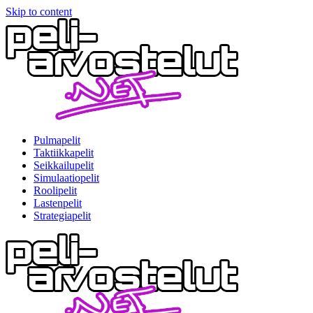
Skip to content
Pulmapelit
Taktiikkapelit
Seikkailupelit
Simulaatiopelit
Roolipelit
Lastenpelit
Strategiapelit