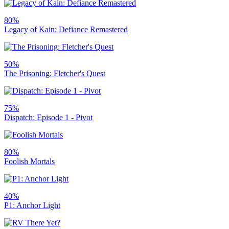
80%
Legacy of Kain: Defiance Remastered
50%
The Prisoning: Fletcher's Quest
75%
Dispatch: Episode 1 - Pivot
80%
Foolish Mortals
40%
P1: Anchor Light