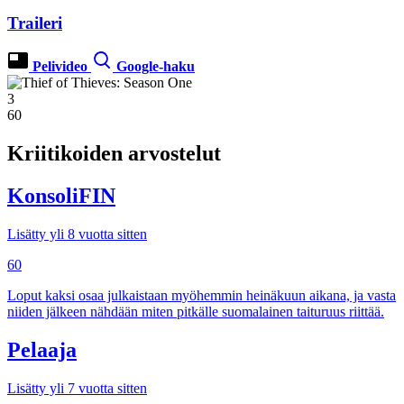
Traileri
Pelivideo
Google-haku
3
60
Kriitikoiden arvostelut
KonsoliFIN
Lisätty yli 8 vuotta sitten
60
Loput kaksi osaa julkaistaan myöhemmin heinäkuun aikana, ja vasta
niiden jälkeen nähdään miten pitkälle suomalainen taituruus riittää.
Pelaaja
Lisätty yli 7 vuotta sitten