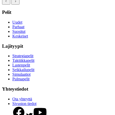
Pelit
Uudet
Parhaat
Suositut
Keskeiset
Lajityypit
Strategiapelit
Taktiikkapelit
Lastenpelit
Seikkailupelit
Simulaatiot
Pulmapelit
Yhteystiedot
Ota yhteyttä
Sivuston tiedot