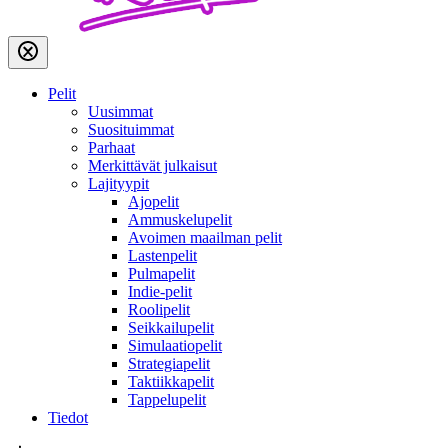
Pelit
Uusimmat
Suosituimmat
Parhaat
Merkittävät julkaisut
Lajityypit
Ajopelit
Ammuskelupelit
Avoimen maailman pelit
Lastenpelit
Pulmapelit
Indie-pelit
Roolipelit
Seikkailupelit
Simulaatiopelit
Strategiapelit
Taktiikkapelit
Tappelupelit
Tiedot