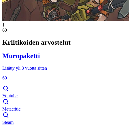
1
60
Kriitikoiden arvostelut
Muropaketti
Lisätty yli 3 vuotta sitten
60
Youtube
Metacritic
Steam