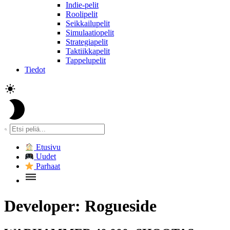
Indie-pelit
Roolipelit
Seikkailupelit
Simulaatiopelit
Strategiapelit
Taktiikkapelit
Tappelupelit
Tiedot
Etusivu
Uudet
Parhaat
Developer:
Rogueside