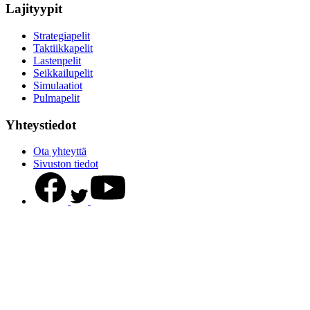
Lajityypit
Strategiapelit
Taktiikkapelit
Lastenpelit
Seikkailupelit
Simulaatiot
Pulmapelit
Yhteystiedot
Ota yhteyttä
Sivuston tiedot