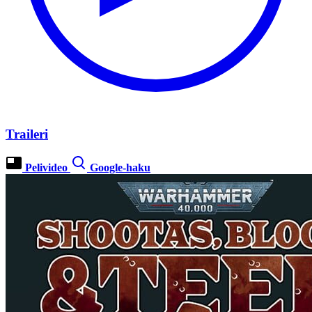
Traileri
Pelivideo
Google-haku