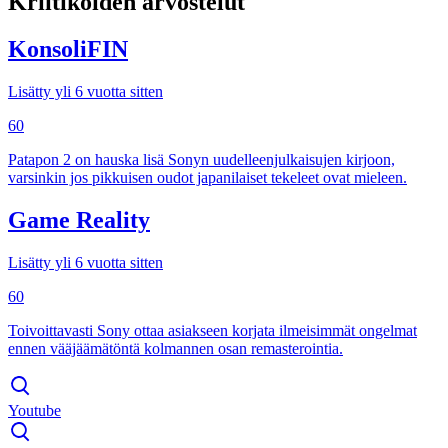
Kriitikoiden arvostelut
KonsoliFIN
Lisätty yli 6 vuotta sitten
60
Patapon 2 on hauska lisä Sonyn uudelleenjulkaisujen kirjoon,
varsinkin jos pikkuisen oudot japanilaiset tekeleet ovat mieleen.
Game Reality
Lisätty yli 6 vuotta sitten
60
Toivoittavasti Sony ottaa asiakseen korjata ilmeisimmät ongelmat
ennen vääjäämätöntä kolmannen osan remasterointia.
Youtube