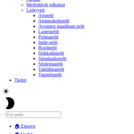
Merkittävät julkaisut
Lajityypit
Ajopelit
Ammuskelupelit
Avoimen maailman pelit
Lastenpelit
Pulmapelit
Indie-pelit
Roolipelit
Seikkailupelit
Simulaatiopelit
Strategiapelit
Taktiikkapelit
Tappelupelit
Tiedot
🏠
Etusivu