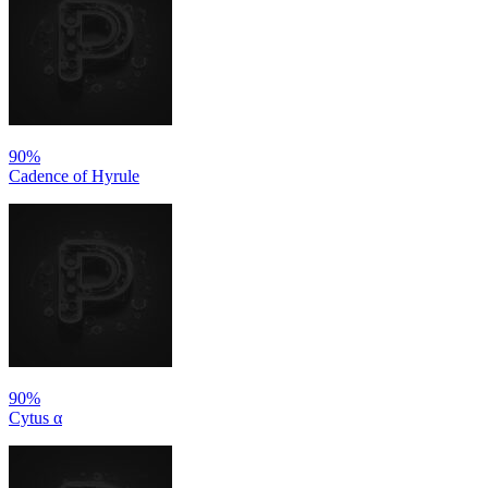
90%
Cadence of Hyrule
90%
Cytus α