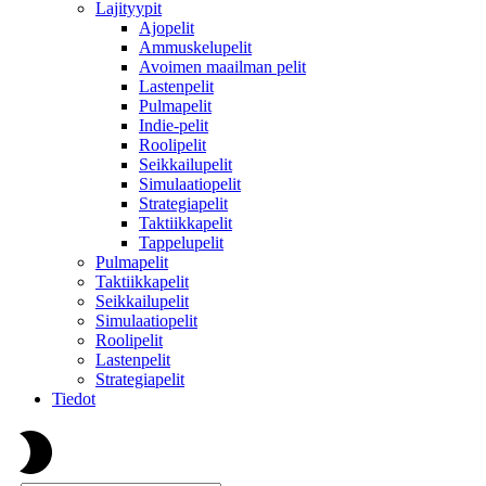
Lajityypit
Ajopelit
Ammuskelupelit
Avoimen maailman pelit
Lastenpelit
Pulmapelit
Indie-pelit
Roolipelit
Seikkailupelit
Simulaatiopelit
Strategiapelit
Taktiikkapelit
Tappelupelit
Pulmapelit
Taktiikkapelit
Seikkailupelit
Simulaatiopelit
Roolipelit
Lastenpelit
Strategiapelit
Tiedot