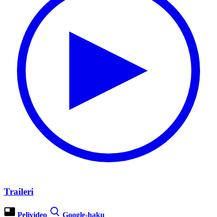
Traileri
Pelivideo
Google-haku