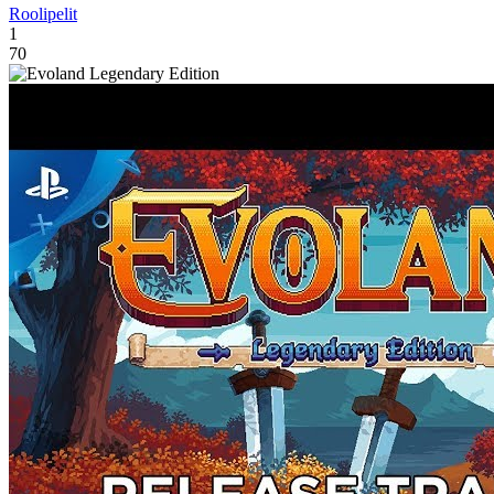
Roolipelit
1
70