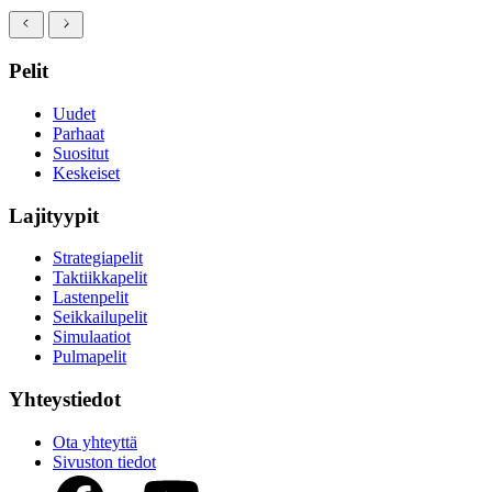
Pelit
Uudet
Parhaat
Suositut
Keskeiset
Lajityypit
Strategiapelit
Taktiikkapelit
Lastenpelit
Seikkailupelit
Simulaatiot
Pulmapelit
Yhteystiedot
Ota yhteyttä
Sivuston tiedot