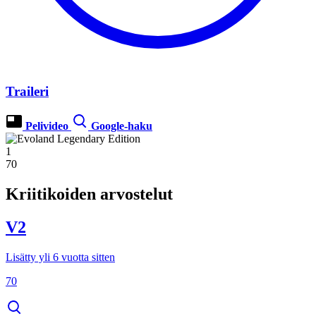
Traileri
Pelivideo
Google-haku
1
70
Kriitikoiden arvostelut
V2
Lisätty yli 6 vuotta sitten
70